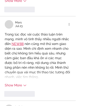
Show More
Like
Reply
Mars
Jul 23
Trong lúc đọc vài cuộc thảo luận trên 
mạng, mình vô tình thấy nhiều người nhắc 
đến 
NEW88
 nên cũng mở thử xem giao 
diện ra sao. Mình chỉ định xem nhanh cho 
biết chứ không tìm hiểu quá sâu, nhưng 
cảm giác ban đầu khá ổn vì các mục 
được bố trí rõ ràng, nội dung chia thành 
từng phần nên nhìn không bị rối. Mình thử 
chuyển qua vài mục thì thao tác tương đối 
nhanh, việc tìm thông…
Show More
Like
Reply