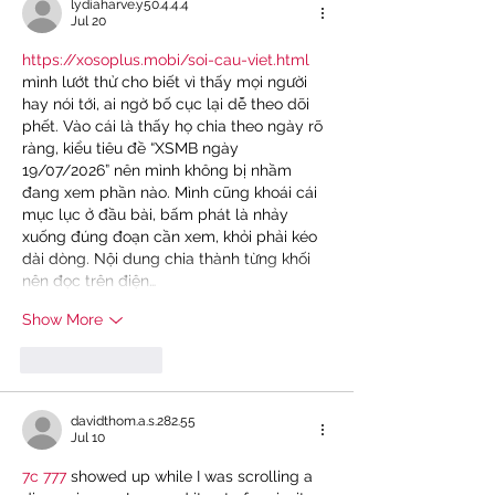
lydiaharve.y50.4.4.4
Jul 20
https://xosoplus.mobi/soi-cau-viet.html
mình lướt thử cho biết vì thấy mọi người 
hay nói tới, ai ngờ bố cục lại dễ theo dõi 
phết. Vào cái là thấy họ chia theo ngày rõ 
ràng, kiểu tiêu đề “XSMB ngày 
19/07/2026” nên mình không bị nhầm 
đang xem phần nào. Mình cũng khoái cái 
mục lục ở đầu bài, bấm phát là nhảy 
xuống đúng đoạn cần xem, khỏi phải kéo 
dài dòng. Nội dung chia thành từng khối 
nên đọc trên điện…
Show More
Like
Reply
davidthom.a.s.282.55
Jul 10
7c 777
 showed up while I was scrolling a 