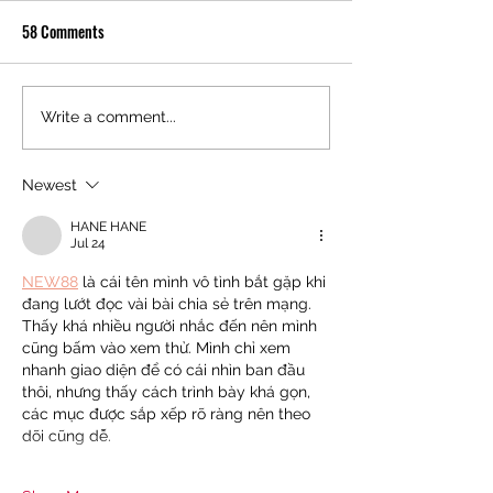
58 Comments
Join the Burger Army at
Telluride Brewing 
Write a comment...
Mountain Village Kitchen! 🍔
with Patagonia Prov
to Introduce a Lag
Newest
with Organic Ker
HANE HANE
Jul 24
NEW88
 là cái tên mình vô tình bắt gặp khi 
đang lướt đọc vài bài chia sẻ trên mạng. 
Thấy khá nhiều người nhắc đến nên mình 
cũng bấm vào xem thử. Mình chỉ xem 
nhanh giao diện để có cái nhìn ban đầu 
thôi, nhưng thấy cách trình bày khá gọn, 
các mục được sắp xếp rõ ràng nên theo 
dõi cũng dễ.