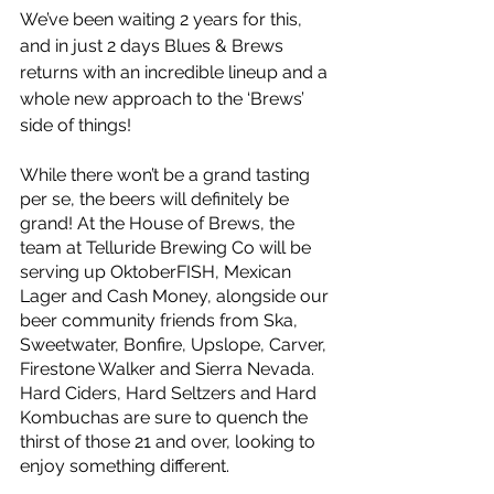
We’ve been waiting 2 years for this, 
and in just 2 days Blues & Brews 
returns with an incredible lineup and a 
whole new approach to the ‘Brews’ 
side of things!
While there won’t be a grand tasting 
per se, the beers will definitely be 
grand! At the House of Brews, the 
team at Telluride Brewing Co will be 
serving up OktoberFISH, Mexican 
Lager and Cash Money, alongside our 
beer community friends from Ska, 
Sweetwater, Bonfire, Upslope, Carver, 
Firestone Walker and Sierra Nevada. 
Hard Ciders, Hard Seltzers and Hard 
Kombuchas are sure to quench the 
thirst of those 21 and over, looking to 
enjoy something different.