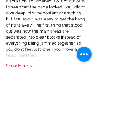
discussion, so I opened it out of curiosity 
to see what the page looked like. I didn’t 
dive deep into the content or anything, 
but the layout was easy to get the hang 
of right away. The first thing that stood 
out was how the main areas are 
separated into clear blocks instead of 
everything being jammed together, so 
you don’t feel lost when you move around. 
I also liked that…
Show More
Like
Reply
laurasanms311989
Jul 08
KING88
 dạo này mình thấy nhiều người 
nhắc nên tiện tay ghé thử cho biết thôi. 
Mình không có ngồi tìm hiểu sâu hay bấm 
lung tung, chủ yếu xem giao diện họ làm 
ra sao. Vừa vào là thấy bố cục nhìn khá 